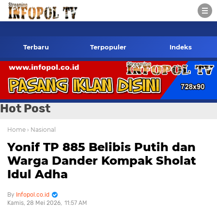
infopol.co.id Kontak Redaksi- 085784424805 wa
Terbaru
Terpopuler
Indeks
Hot Post
Home
› Nasional
Yonif TP 885 Belibis Putih dan
Warga Dander Kompak Sholat
Idul Adha
Infopol.co.id
Kamis, 28 Mei 2026
11:57 AM