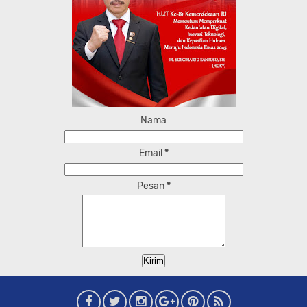
Nama
Email
*
Pesan
*