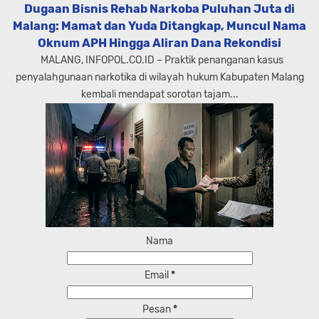
Dugaan Bisnis Rehab Narkoba Puluhan Juta di
Malang: Mamat dan Yuda Ditangkap, Muncul Nama
Oknum APH Hingga Aliran Dana Rekondisi
MALANG, INFOPOL.CO.ID – Praktik penanganan kasus
penyalahgunaan narkotika di wilayah hukum Kabupaten Malang
kembali mendapat sorotan tajam...
Nama
Email
*
Pesan
*