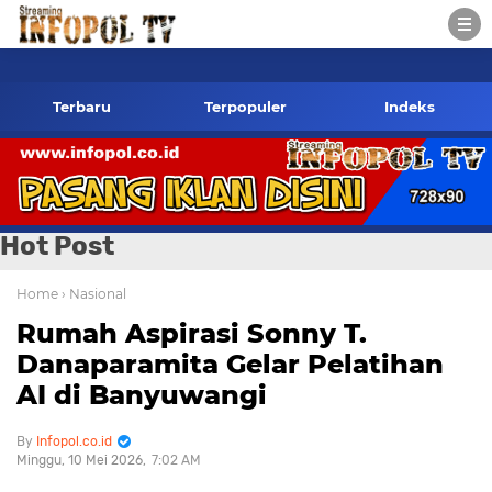
infopol.co.id Kontak Redaksi- 085784424805 wa
Terbaru
Terpopuler
Indeks
Hot Post
Home
› Nasional
Rumah Aspirasi Sonny T.
Danaparamita Gelar Pelatihan
AI di Banyuwangi
Infopol.co.id
Minggu, 10 Mei 2026
7:02 AM