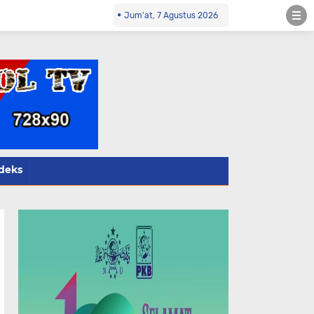
.co.id Kontak Redaksi- 085784424805 wa
Jum'at, 7 Agustus 2026
deks