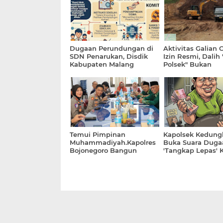
Dugaan Perundungan di
Aktivitas Galian 
SDN Penarukan, Disdik
Izin Resmi, Dalih
Kabupaten Malang
Polsek" Bukan
Tegaskan Tak Ada
Kewenangan Kepo
Toleransi Bagi Pelaku
Temui Pimpinan
Kapolsek Kedun
Muhammadiyah.Kapolres
Buka Suara Duga
Bojonegoro Bangun
'Tangkap Lepas' 
Kolaborasi Jaga
Sabu Senilai 10 J
Kondusivitas