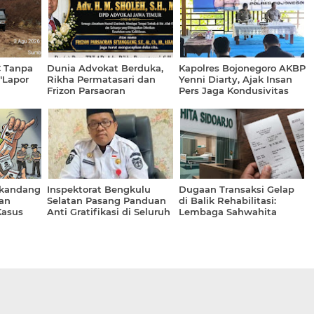
C Tanpa
Dunia Advokat Berduka,
Kapolres Bojonegoro AKBP
 "Lapor
Rikha Permatasari dan
Yenni Diarty, Ajak Insan
Frizon Parsaoran
Pers Jaga Kondusivitas
lisian
Sitanggang Sampaikan
Penghormatan Terakhir
kepada Adv. H.
Muhammad Sholeh, S.H.
gkandang
Inspektorat Bengkulu
Dugaan Transaksi Gelap
an
Selatan Pasang Panduan
di Balik Rehabilitasi:
Kasus
Anti Gratifikasi di Seluruh
Lembaga Sahwahita
uta
Organisasi Perangkat
Sidoarjo Dikonfirmasi Soal
Daerah (OPD)
Aliran Uang 25 Juta ke
Rekening Pribadi