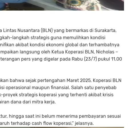
na Lintas Nusantara (BLN) yang bermarkas di Surakarta,
gkah-langkah strategis guna memulihkan kondisi
ifikan akibat kondisi ekonomi global dan terhambatnya
ampaikan langsung oleh Ketua Koperasi BLN, Nicholas –
terangan pers yang digelar pada Rabu (23/7) pukul 11.00
kan bahwa sejak pertengahan Maret 2025, Koperasi BLN
isi operasional maupun finansial. Salah satu penyebab
oyek strategis koperasi yang terhenti akibat krisis
an dana dari mitra kerja.
ktur, hingga saat ini belum menerima pembayaran sesuai
ruh terhadap cash flow koperasi,” jelasnya.