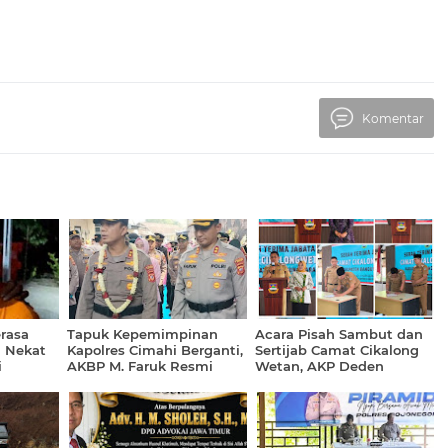
Komentar
erasa
Tapuk Kepemimpinan
Acara Pisah Sambut dan
R Nekat
Kapolres Cimahi Berganti,
Sertijab Camat Cikalong
i
AKBP M. Faruk Resmi
Wetan, AKP Deden
Gantikan AKBP Niko N.
Indrajaya; Momentum
Adi Putra
Perkuat Silaturahmi dan
Sinergitas Lintas Sektoral
Guna Peningkatan
Pelayanan Bagi