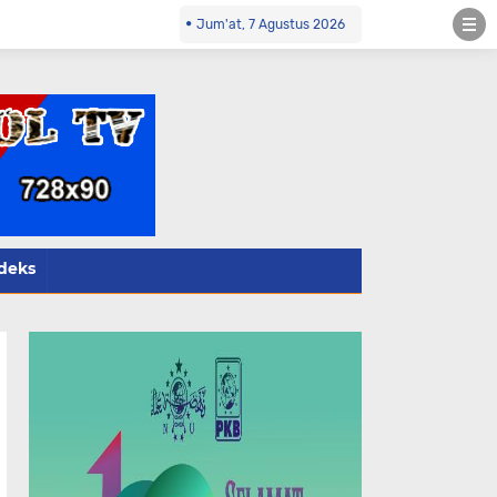
ksi- 085784424805 wa
Jum'at, 7 Agustus 2026
deks