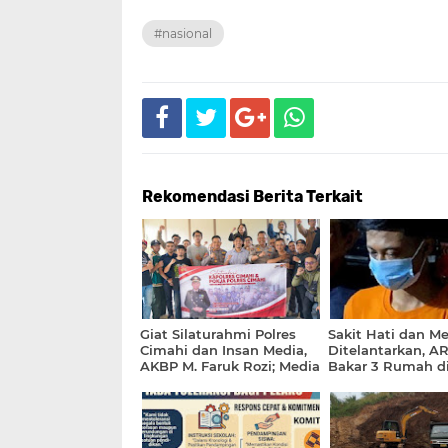
#nasional
Rekomendasi Berita Terkait
Giat Silaturahmi Polres
Sakit Hati dan M
Cimahi dan Insan Media,
Ditelantarkan, A
AKBP M. Faruk Rozi; Media
Bakar 3 Rumah d
Adalah Mitra Strategis
Babakan Ciparay
Polri Guna Jaga
Kamtibmas yang Kondusif