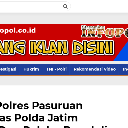
infopol.co.id Kontak Reda
estigasi
Hukrim
TNI - Polri
Rekomendasi Video
In
olres Pasuruan
as Polda Jatim