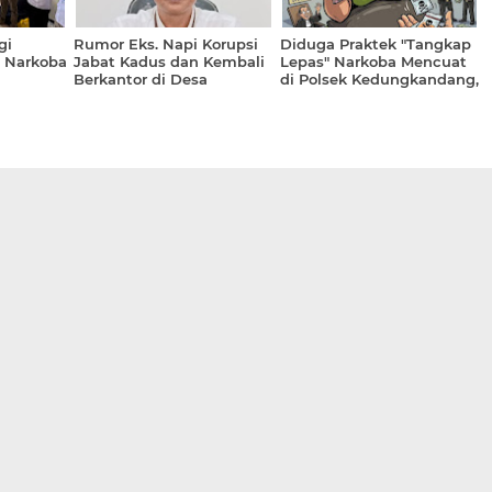
gi
Rumor Eks. Napi Korupsi
Diduga Praktek "Tangkap
n Narkoba
Jabat Kadus dan Kembali
Lepas" Narkoba Mencuat
Berkantor di Desa
di Polsek Kedungkandang,
Seletreng, Ini Langkah
Oknum Anggota Minta
Tegas Camat Kapongan
Tebusan Puluhan Juta?