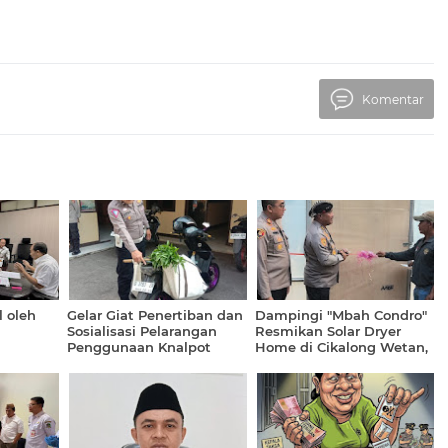
Komentar
l oleh
Gelar Giat Penertiban dan
Dampingi "Mbah Condro"
Sosialisasi Pelarangan
Resmikan Solar Dryer
Penggunaan Knalpot
Home di Cikalong Wetan,
novatif
Brong, AKP Hasbie; Fokus
AKP Deden; Diharapkan
h Daerah
Dialogis Humanis Guna
Bermanfaat Optimal Bagi
Jaga Kenyamanan
Petani
Berkendara