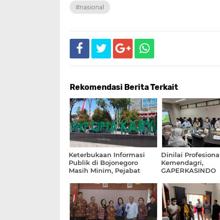
#nasional
Rekomendasi Berita Terkait
Keterbukaan Informasi
Dinilai Profesiona
Publik di Bojonegoro
Kemendagri,
Masih Minim, Pejabat
GAPERKASINDO
DPKPCK Pilih Bungkam
Tawarkan Solusi I
dan Terkesan Kucing -
untuk Pemerinta
Kucingan dengan Media