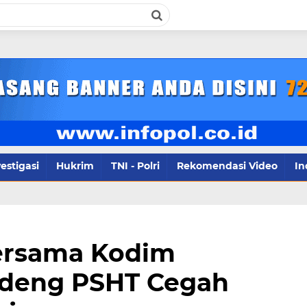
infopol.co.id Kontak Redaksi- 08578
estigasi
Hukrim
TNI - Polri
Rekomendasi Video
In
Bersama Kodim
ndeng PSHT Cegah