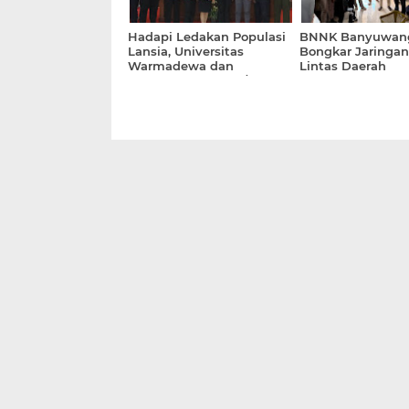
Hadapi Ledakan Populasi
BNNK Banyuwan
Lansia, Universitas
Bongkar Jaringa
Warmadewa dan
Lintas Daerah
Kemendukbangga/BKKBN
Bali Siapkan Model Ilmiah
Penentu Kualitas Hidup