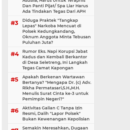
Asusila, Harus Untuk Teraphis
Dan Panti Pijat/ Spa Liar Harus
Ada Tindakan Tegas Dari APH
Diduga Praktek "Tangkap
Lepas" Narkoba Mencuat di
Polsek Kedungkandang,
Oknum Anggota Minta Tebusan
Puluhan Juta?
Rumor Eks. Napi Korupsi Jabat
Kadus dan Kembali Berkantor
di Desa Seletreng, Ini Langkah
Tegas Camat Kapongan
Apakah Berkenan Wartawan
Bertanya? "Mengapa Dr. (c) Adv.
Rikha Permatasari,S.H.,M.H.
Menulis Surat Cinta ke-3 untuk
Pemimpin Negeri?"
Aktivitas Galian C Tanpa Izin
Resmi, Dalih "Lapor Polsek"
Bukan Kewenangan Kepolisian
Semakin Meresahkan, Dugaan