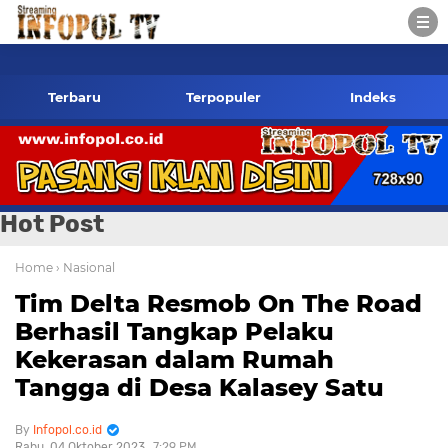
infopol.co.id Kontak Redaksi- 085784424805 wa
Terbaru
Terpopuler
Indeks
Hot Post
Home
› Nasional
Tim Delta Resmob On The Road
Berhasil Tangkap Pelaku
Kekerasan dalam Rumah
Tangga di Desa Kalasey Satu
Infopol.co.id
Rabu, 04 Oktober 2023
7:29 PM