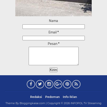
Nama
Email
*
Pesan
*
Redaksi
Pedoman
Info Iklan
Theme By Bloggingkaise.com | Copyright ©
2026
INFOPOL TV Streaming