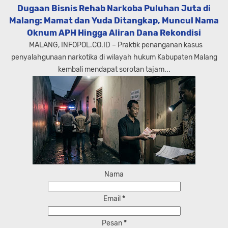
Dugaan Bisnis Rehab Narkoba Puluhan Juta di
Malang: Mamat dan Yuda Ditangkap, Muncul Nama
Oknum APH Hingga Aliran Dana Rekondisi
MALANG, INFOPOL.CO.ID – Praktik penanganan kasus
penyalahgunaan narkotika di wilayah hukum Kabupaten Malang
kembali mendapat sorotan tajam...
Nama
Email
*
Pesan
*