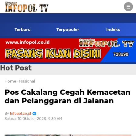
nfopol.co.id Kontak Redaksi- 085784424805 wa
Terbaru
Terpopuler
Indeks
Hot Post
Home
› Nasional
Pos Cakalang Cegah Kemacetan
dan Pelanggaran di Jalanan
Infopol.co.id
Selasa, 10 Oktober 2023
9:30 AM