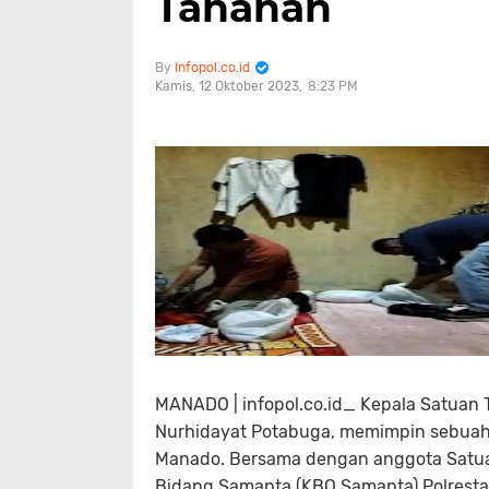
Tahanan
Infopol.co.id
Kamis, 12 Oktober 2023
8:23 PM
MANADO | infopol.co.id_ Kepala Satuan 
Nurhidayat Potabuga, memimpin sebuah 
Manado. Bersama dengan anggota Satuan 
Bidang Samapta (KBO Samapta) Polrest