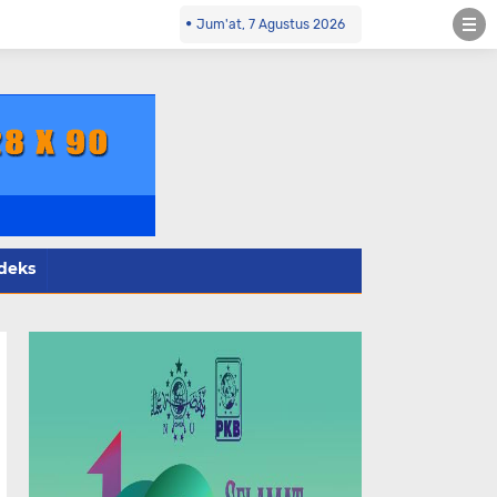
opol.co.id Kontak Redaksi- 085784424805 wa
Jum'at, 7 Agustus 2026
deks