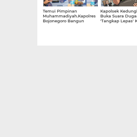
Temui Pimpinan
Kapolsek Kedun
Muhammadiyah.Kapolres
Buka Suara Duga
Bojonegoro Bangun
'Tangkap Lepas' 
Kolaborasi Jaga
Sabu Senilai 10 J
Kondusivitas