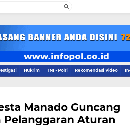
inf
estigasi
Hukrim
TNI - Polri
Rekomendasi Video
In
lresta Manado Guncang
 Pelanggaran Aturan