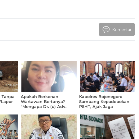
Komentar
C Tanpa
Apakah Berkenan
Kapolres Bojonegoro
 "Lapor
Wartawan Bertanya?
Sambang Kepadepokan
"Mengapa Dr. (c) Adv.
PSHT, Ajak Jaga
lisian
Rikha
Kerukunan dan 'Jogo
Permatasari,S.H.,M.H.
Bojonegoro
Menulis Surat Cinta ke-3
untuk Pemimpin Negeri?"