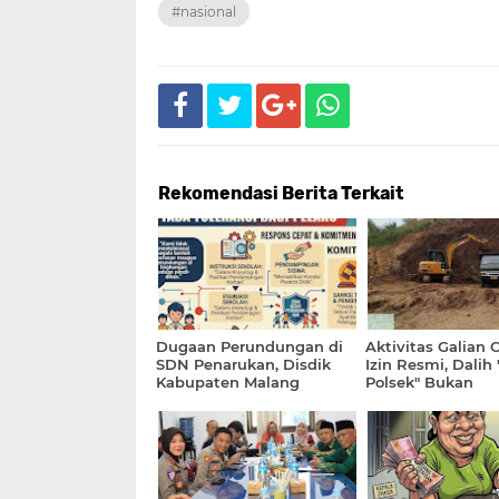
#nasional
Rekomendasi Berita Terkait
Dugaan Perundungan di
Aktivitas Galian 
SDN Penarukan, Disdik
Izin Resmi, Dalih
Kabupaten Malang
Polsek" Bukan
Tegaskan Tak Ada
Kewenangan Kepo
Toleransi Bagi Pelaku