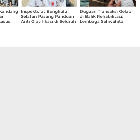
gkandang
Inspektorat Bengkulu
Dugaan Transaksi Gelap
an
Selatan Pasang Panduan
di Balik Rehabilitasi:
Kasus
Anti Gratifikasi di Seluruh
Lembaga Sahwahita
uta
Organisasi Perangkat
Sidoarjo Dikonfirmasi Soal
Daerah (OPD)
Aliran Uang 25 Juta ke
Rekening Pribadi