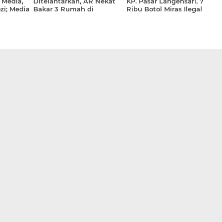
 Media,
Ditelantarkan, AR Nekat
KP. Pasar Langensari, 7
zi; Media
Bakar 3 Rumah di
Ribu Botol Miras Ilegal
tegis
Babakan Ciparay
dan Seorang Pelaku di
Bekuk Satreskrim Polresta
Kondusif
Bandung