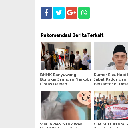
Rekomendasi Berita Terkait
BNNK Banyuwangi
Rumor Eks. Napi 
Bongkar Jaringan Narkoba
Jabat Kadus dan
Lintas Daerah
Berkantor di Des
Seletreng, Ini La
Tegas Camat Ka
Viral Video "Yank Wes
Giat Silaturahmi 