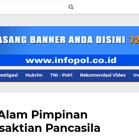
infopol.co.id Kontak Redaksi- 085784424805 wa
estigasi
Hukrim
TNI - Polri
Rekomendasi Video
In
 Alam Pimpinan
saktian Pancasila