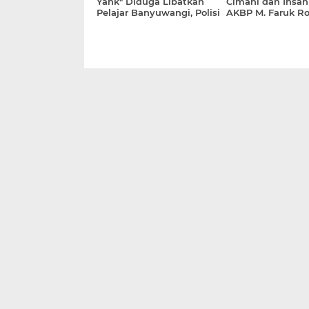
Yank" Diduga Libatkan
Cimahi dan Insan
Pelajar Banyuwangi, Polisi
AKBP M. Faruk Ro
Minta Netizen Stop
Adalah Mitra Stra
Sebarluaskan
Polri Guna Jaga
Kamtibmas yang 