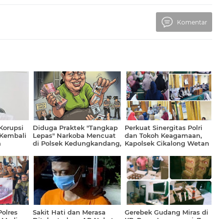
Komentar
Korupsi
Diduga Praktek "Tangkap
Perkuat Sinergitas Polri
 Kembali
Lepas" Narkoba Mencuat
dan Tokoh Keagamaan,
a
di Polsek Kedungkandang,
Kapolsek Cikalong Wetan
ngkah
Oknum Anggota Minta
Kunjungi Ponpes
pongan
Tebusan Puluhan Juta?
Babussalam, Mandalasari
Polres
Sakit Hati dan Merasa
Gerebek Gudang Miras di