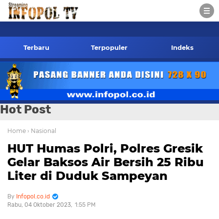
 Kontak Redaksi- 085784424805 wa
Terbaru
Terpopuler
Indeks
Hot Post
Home
› Nasional
HUT Humas Polri, Polres Gresik
Gelar Baksos Air Bersih 25 Ribu
Liter di Duduk Sampeyan
Infopol.co.id
Rabu, 04 Oktober 2023
1:55 PM