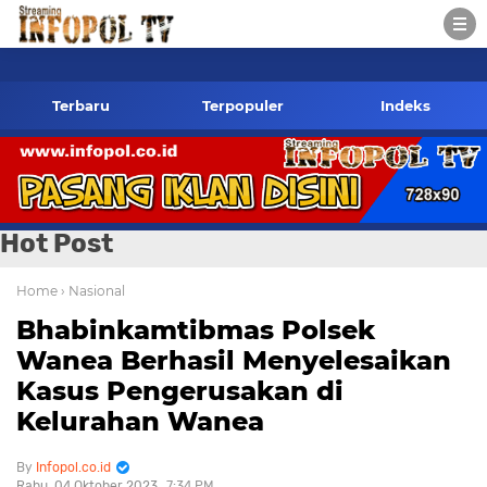
daksi- 085784424805 wa
Terbaru
Terpopuler
Indeks
Hot Post
Home
› Nasional
Bhabinkamtibmas Polsek
Wanea Berhasil Menyelesaikan
Kasus Pengerusakan di
Kelurahan Wanea
Infopol.co.id
Rabu, 04 Oktober 2023
7:34 PM