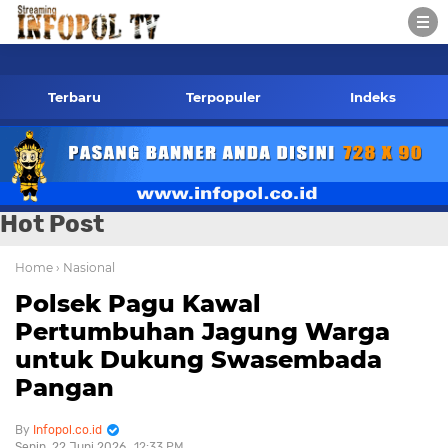
infopol.co.id Kontak Redaksi- 085784424805 wa
Terbaru
Terpopuler
Indeks
Hot Post
Home
› Nasional
Polsek Pagu Kawal
Pertumbuhan Jagung Warga
untuk Dukung Swasembada
Pangan
Infopol.co.id
Senin, 22 Juni 2026
12:33 PM