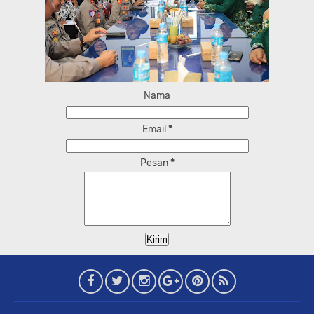
Nama
Email
*
Pesan
*