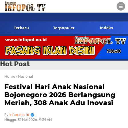
infopol.co.id Kontak Redaksi- 085784424805 wa
Terbaru
Terpopuler
Indeks
Hot Post
Home
› Nasional
Festival Hari Anak Nasional
Bojonegoro 2026 Berlangsung
Meriah, 308 Anak Adu Inovasi
Infopol.co.id
Minggu, 31 Mei 2026
9:34 AM