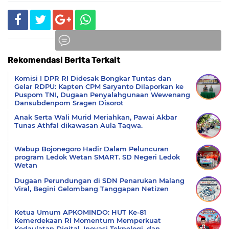
Rekomendasi Berita Terkait
Komentar
Komisi I DPR RI Didesak Bongkar Tuntas dan
Gelar RDPU: Kapten CPM Saryanto Dilaporkan ke
Puspom TNI, Dugaan Penyalahgunaan Wewenang
Dansubdenpom Sragen Disorot
Anak Serta Wali Murid Meriahkan, Pawai Akbar
Tunas Athfal dikawasan Aula Taqwa.
Wabup Bojonegoro Hadir Dalam Peluncuran
program Ledok Wetan SMART. SD Negeri Ledok
Wetan
Dugaan Perundungan di SDN Penarukan Malang
Viral, Begini Gelombang Tanggapan Netizen
Ketua Umum APKOMINDO: HUT Ke-81
Kemerdekaan RI Momentum Memperkuat
Kedaulatan Digital, Inovasi Teknologi, dan