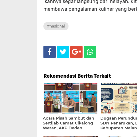
ikannya segar langsung dari nelayan. K
membawa pengalaman kuliner yang ber
#nasional
Rekomendasi Berita Terkait
Acara Pisah Sambut dan
Dugaan Perundun
Sertijab Camat Cikalong
SDN Penarukan, D
Wetan, AKP Deden
Kabupaten Mala
Indrajaya; Momentum
Tegaskan Tak Ad