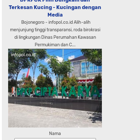
Terkesan Kucing - Kucingan dengan
Media
Bojonegoro - infopol.co.id Alih-alih
menjunjung tinggi transparansi, roda birokrasi
di lingkungan Dinas Perumahan Kawasan
Permukiman dan C...
Nama