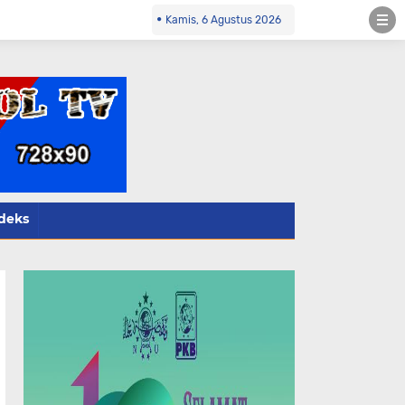
co.id Kontak Redaksi- 085784424805 wa
Kamis, 6 Agustus 2026
deks