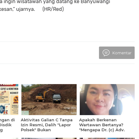
ita ingin wisatawan yang datang ke Banyuwangi
kesan,” ujarnya. (HR/Red)
Komentar
gan di
Aktivitas Galian C Tanpa
Apakah Berkenan
isdik
Izin Resmi, Dalih "Lapor
Wartawan Bertanya?
ng
Polsek" Bukan
"Mengapa Dr. (c) Adv.
a
Kewenangan Kepolisian
Rikha