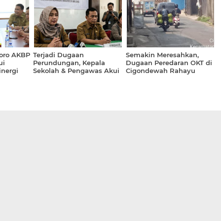
laku
Permatasari,S.H.,M.H.
Menulis Surat Cinta ke-3
untuk Pemimpin Negeri?"
goro AKBP
Terjadi Dugaan
Semakin Meresahkan,
ui
Perundungan, Kepala
Dugaan Peredaran OKT di
inergi
Sekolah & Pengawas Akui
Cigondewah Rahayu
Kelemahan Pengawasan
Dikeluhkan Warga
Jam Istirahat