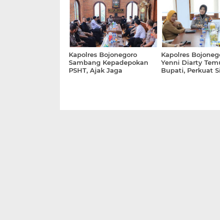
Perkuat Silaturahmi dan
Toleransi Bagi Pe
Sinergitas Lintas Sektoral
Guna Peningkatan
Pelayanan Bagi
Masyarakat
Kapolres Bojonegoro
Kapolres Bojone
Sambang Kepadepokan
Yenni Diarty Tem
PSHT, Ajak Jaga
Bupati, Perkuat S
Kerukunan dan 'Jogo
Jaga Kamtibmas
Bojonegoro