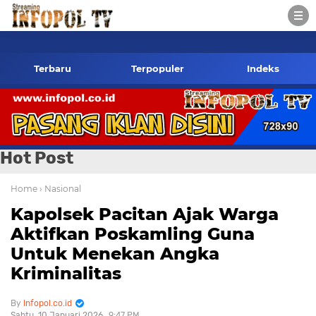
opol.co.id Kontak Redaksi- 085784424805 wa
Terbaru
Terpopuler
Indeks
Hot Post
Home
› Nasional
Kapolsek Pacitan Ajak Warga
Aktifkan Poskamling Guna
Untuk Menekan Angka
Kriminalitas
Infopol.co.id
Sabtu, 10 Januari 2026
9:47 PM