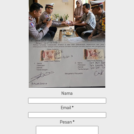
Nama
Email
*
Pesan
*